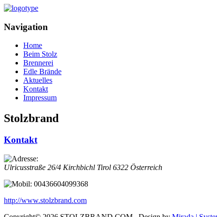
Navigation
Home
Beim Stolz
Brennerei
Edle Brände
Aktuelles
Kontakt
Impressum
Stolzbrand
Kontakt
Ulricusstraße 26/4
Kirchbichl
Tirol
6322
Österreich
00436604099368
http://www.stolzbrand.com
Copyright© 2026 STOLZBRAND.COM . Design by
Mirada | Syst